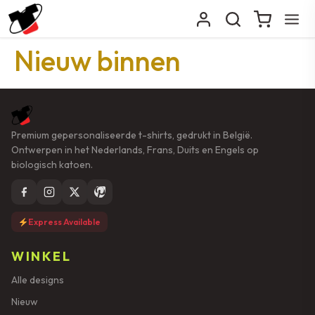
Nieuw binnen
Premium gepersonaliseerde t-shirts, gedrukt in België.
Ontwerpen in het Nederlands, Frans, Duits en Engels op
biologisch katoen.
Express Available
WINKEL
Alle designs
Nieuw