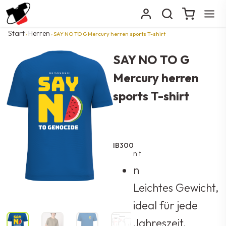
Start
Herren
›
› SAY NO TO G Mercury herren sports T-shirt
SAY NO TO G
Mercury herren
sports T-shirt
IB300
n t
n
Leichtes Gewicht,
ideal für jede
Jahreszeit.