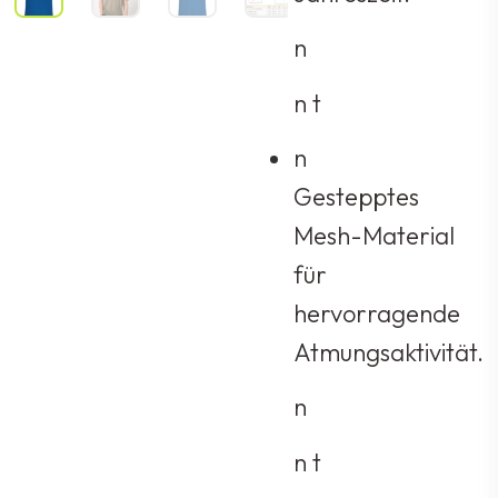
n
n t
n
Gestepptes
Mesh-Material
für
hervorragende
Atmungsaktivität.
n
n t