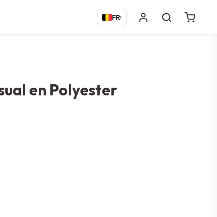
FR
▾
sual en Polyester
er