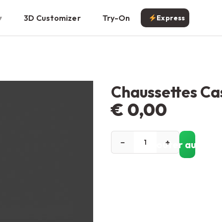
3D Customizer
Try-On
Express
Chaussettes Ca
€
0,00
−
+
Ajouter au pani